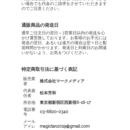
い場合でも代金のご請求をさせていただきます
のでご注意ください。
通販商品の発送日
通常ご注文日の翌日～3営業日以内の発送を心
がけ運営致しております。お客様のお手元には
発送の翌日、あるいは遠方の場合は翌々日と配
送時間がかかります。発送日と到着日のお間違
いがないよう、お気をつけください。
特定商取引法に基づく表記
販売業
株式会社マークメディア
者
代表責
松本芳和
任者
所在地
東京都新宿区西新宿6-16-17
電話番
03-6820-0340
号
メール
アドレ
magictan2019@gmail.com